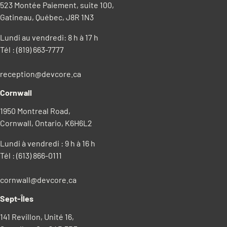
523 Montée Paiement, suite 100,
Gatineau, Québec, J8R 1N3
Lundi au vendredi: 8 h à 17 h
Tél :
(819) 663-7777
reception@devcore.ca
Cornwall
1950 Montreal Road,
Cornwall, Ontario, K6H6L2
Lundi à vendredi : 9 h à 16 h
Tél :
(613) 866-0111
cornwall@devcore.ca
Sept-Îles
141 Revillon, Unité 16,