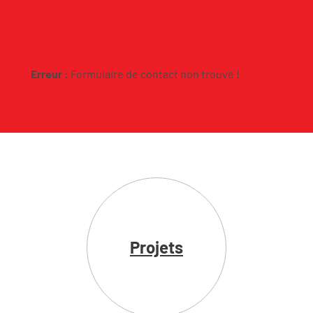
Milieux de vie
Erreur :
Formulaire de contact non trouvé !
À Propos
Équipe
Investisseurs
Responsabilité sociale
Carrière
Nouvelles
Nous joindre
Projets
Formulaire de demande de location
Instagram
YouTube