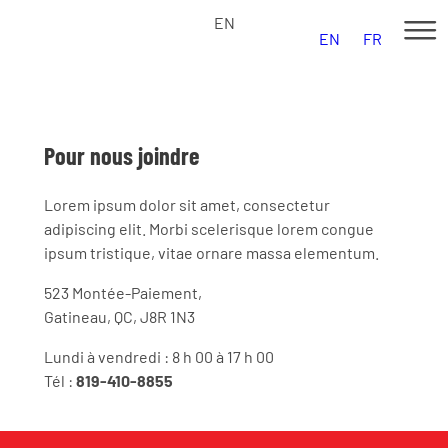
EN
EN
FR
Vente
Pour nous joindre
Lorem ipsum dolor sit amet, consectetur
adipiscing elit. Morbi scelerisque lorem congue
ipsum tristique, vitae ornare massa elementum.
523 Montée-Paiement,
Locations
Gatineau, QC, J8R 1N3
Lundi à vendredi : 8 h 00 à 17 h 00
Tél :
819-410-8855