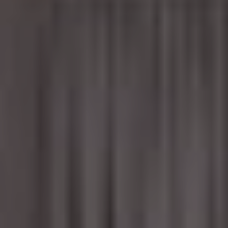
À Propos
Équipe
Investisseurs
Responsabilité sociale
Carrière
Nouvelles
Nous joindre
Formulaire de demande de location
Instagram
YouTube