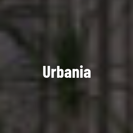
U
r
b
a
n
i
a