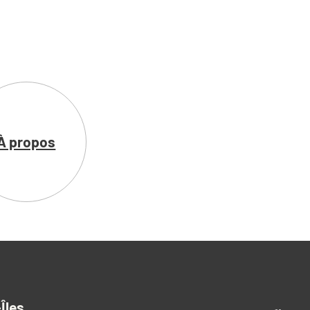
À propos
ts
Îles