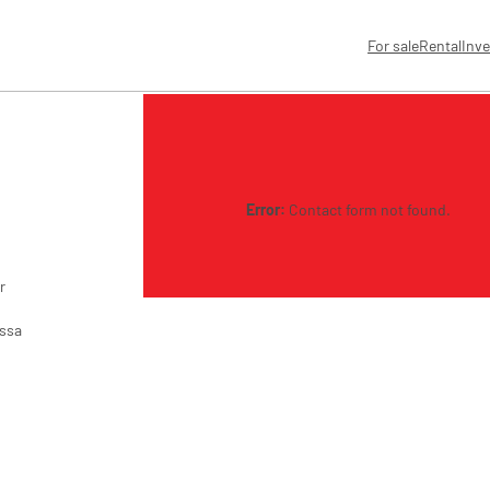
FR
For sale
Rental
Inve
Error:
Contact form not found.
r
assa