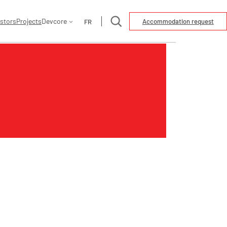
Search
stors
Projects
Devcore
Accommodation request
FR