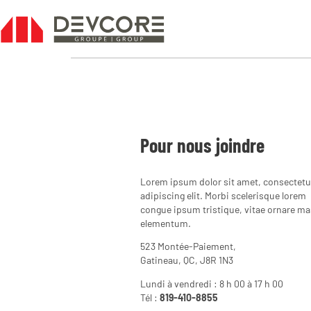
For sale
Pour nous joindre
Lorem ipsum dolor sit amet, consectetu
adipiscing elit. Morbi scelerisque lorem
congue ipsum tristique, vitae ornare m
elementum.
523 Montée-Paiement,
Gatineau, QC, J8R 1N3
Lundi à vendredi : 8 h 00 à 17 h 00
Tél :
819-410-8855