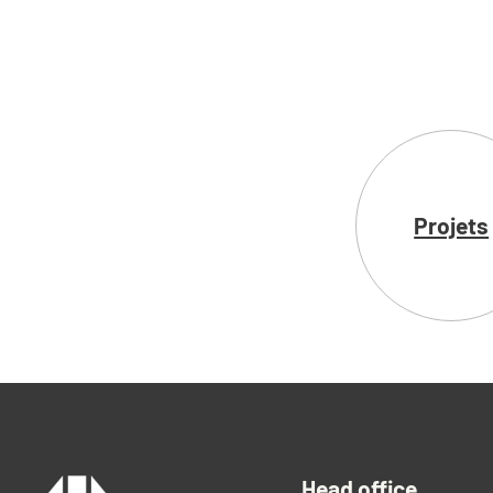
Rentals
Projets
Living 
Head office